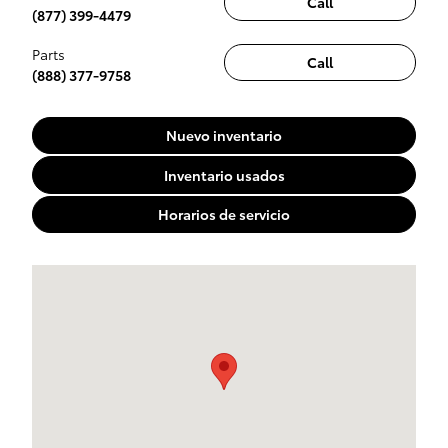
Call
(877) 399-4479
Parts
Call
(888) 377-9758
Nuevo inventario
Inventario usados
Horarios de servicio
Visit us at: 1499 Route 46 W Ledgewood, NJ 07852